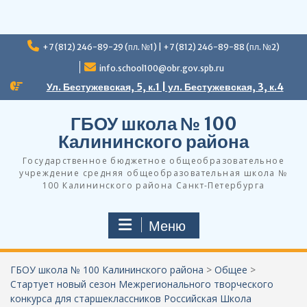
Перейти
+7 (812) 246-89-29 (пл. №1) | +7 (812) 246-89-88 (пл. №2)
к
содержимому
info.school100@obr.gov.spb.ru
Ул. Бестужевская, 5, к.1 | ул. Бестужевская, 3, к.4
ГБОУ школа № 100
Калининского района
Государственное бюджетное общеобразовательное
учреждение средняя общеобразовательная школа №
100 Калининского района Санкт-Петербурга
Меню
ГБОУ школа № 100 Калининского района
>
Общее
>
Стартует новый сезон Межрегионального творческого
конкурса для старшеклассников Российская Школа