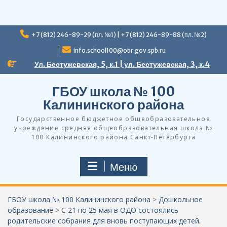
Перейти
+7 (812) 246-89-29 (пл. №1) | +7 (812) 246-89-88 (пл. №2)
к
содержимому
info.school100@obr.gov.spb.ru
Ул. Бестужевская, 5, к.1 | ул. Бестужевская, 3, к.4
ГБОУ школа № 100
Калининского района
Государственное бюджетное общеобразовательное
учреждение средняя общеобразовательная школа №
100 Калининского района Санкт-Петербурга
Меню
ГБОУ школа № 100 Калининского района
>
Дошкольное
образование
>
С 21 по 25 мая в ОДО состоялись
родительские собрания для вновь поступающих детей.