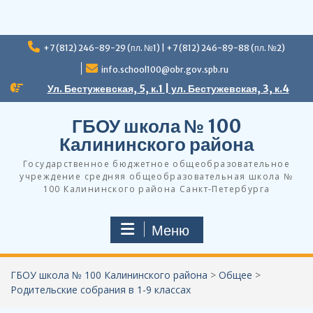
Перейти
+7 (812) 246-89-29 (пл. №1) | +7 (812) 246-89-88 (пл. №2)
к
содержимому
info.school100@obr.gov.spb.ru
Ул. Бестужевская, 5, к.1 | ул. Бестужевская, 3, к.4
ГБОУ школа № 100
Калининского района
Государственное бюджетное общеобразовательное
учреждение средняя общеобразовательная школа №
100 Калининского района Санкт-Петербурга
Меню
ГБОУ школа № 100 Калининского района
>
Общее
>
Родительские собрания в 1-9 классах