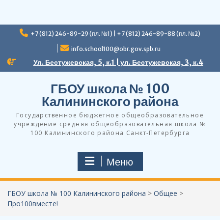
Перейти
+7 (812) 246-89-29 (пл. №1) | +7 (812) 246-89-88 (пл. №2)
к
содержимому
info.school100@obr.gov.spb.ru
Ул. Бестужевская, 5, к.1 | ул. Бестужевская, 3, к.4
ГБОУ школа № 100
Калининского района
Государственное бюджетное общеобразовательное
учреждение средняя общеобразовательная школа №
100 Калининского района Санкт-Петербурга
Меню
ГБОУ школа № 100 Калининского района
>
Общее
>
Про100вместе!