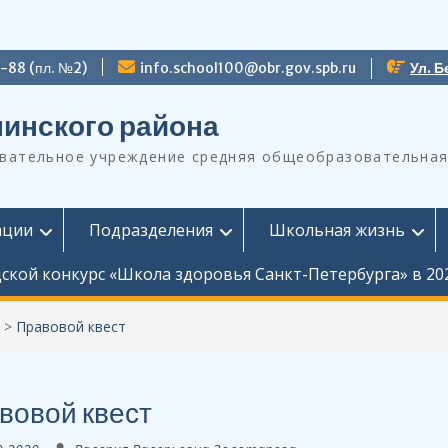
9-88 (пл. №2)
info.school100@obr.gov.spb.ru
Ул. Б
инского района
ательное учреждение средняя общеобразовательная
ации
Подразделения
Школьная жизнь
ской конкурс «Школа здоровья Санкт-Петербурга» в 20
>
Правовой квест
вовой квест