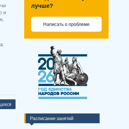
ачи
лучше?
о и
е,
Написать о проблеме
а;
щихся
Расписание занятий