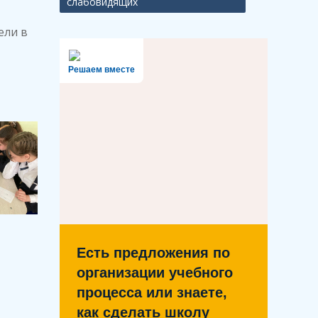
слабовидящих
ели в
Решаем вместе
Есть предложения по
организации учебного
процесса или знаете,
как сделать школу