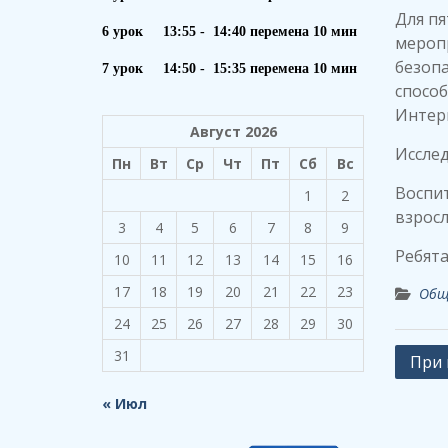
Для пя
6 урок 13:55 - 14:40 перемена 10 мин
меропр
безоп
7 урок 14:50 - 15:35 перемена 10 мин
способ
Интер
Август 2026
Исслед
Пн
Вт
Ср
Чт
Пт
Сб
Вс
Воспи
1
2
взрос
3
4
5
6
7
8
9
Ребята
10
11
12
13
14
15
16
17
18
19
20
21
22
23
Общ
24
25
26
27
28
29
30
31
Навиг
При 
по
« Июл
запи