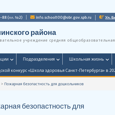
9-88 (пл. №2)
info.school100@obr.gov.spb.ru
Ул. Б
инского района
ательное учреждение средняя общеобразовательная
ации
Подразделения
Школьная жизнь
ской конкурс «Школа здоровья Санкт-Петербурга» в 20
>
Пожарная безопастность для дошкольников
арная безопастность для