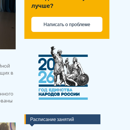
лучше?
Написать о проблеме
йной
ющих в
онного
ованы
Расписание занятий