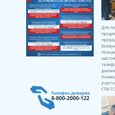
Для п
проде
провед
боевую
позна
насто
телефо
дыхани
Коман
участн
СПб Г