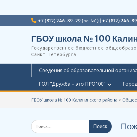
Перейти
+7 (812) 246-89-29 (пл. №1) | +7 (812) 246-8
к
содержимому
ГБОУ школа № 100 Калин
Государственное бюджетное общеобразов
Санкт-Петербурга
Сведения об образовательной организ
ГОЛ “Дружба – это ПРО100”
Город
ГБОУ школа № 100 Калининского района
>
Общее
Поиск
Пож
по: