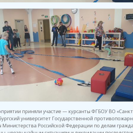
приятии приняли участие — курсанты ФГБОУ ВО «Санкт
бургский университет Государственной противопожар
ы Министерства Российской Федерации по делам гражд
ны, чрезвычайным ситуациям и ликвидации последстви