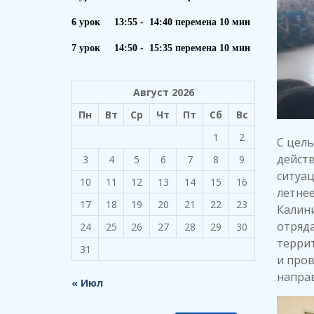
6 урок 13:55 - 14:40 перемена 10 мин
7 урок 14:50 - 15:35 перемена 10 мин
Август 2026
Пн
Вт
Ср
Чт
Пт
Сб
Вс
1
2
С цель
действ
3
4
5
6
7
8
9
ситуац
10
11
12
13
14
15
16
летне
17
18
19
20
21
22
23
Калин
отряда
24
25
26
27
28
29
30
терри
31
и про
напра
« Июл