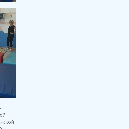
-
ной
анской
й