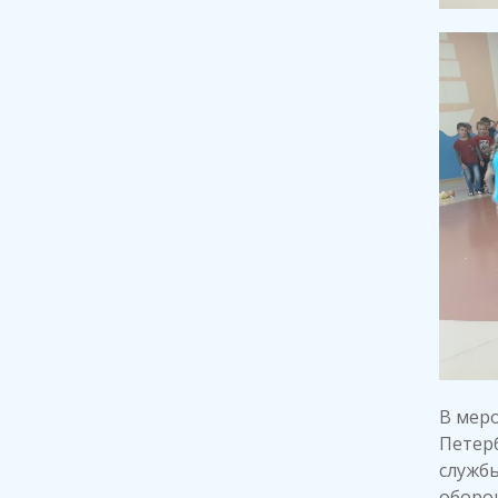
В меро
Петер
служб
оборо