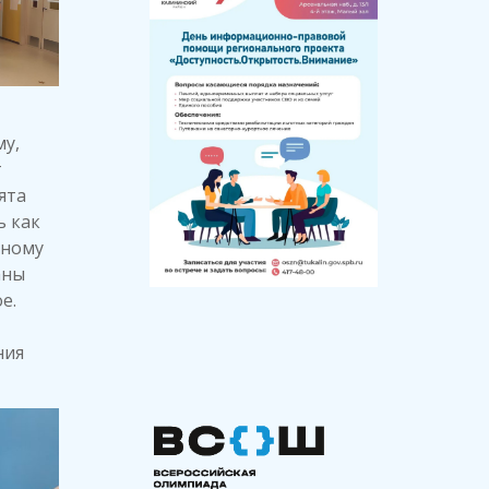
у,
т
ята
ь как
ьному
аны
е.
ния