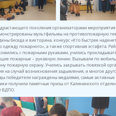
одрастающего поколения организаторами мероприятия
монстрированы мультфильмы на противопожарную тем
ены беседа и викторина, конкурс «Кто быстрее надене
 одежду пожарного», а также спортивная эстафета. Реб
комились с пожарными рукавами, учились прокладыват
ящие пожарные – рукавную линию. Вызывали по мобил
ну пожарную охрану. Учились закрывать повязкой орг
я на случай возникновения задымления, и многое друго
ды победители награждены медалями, самые активные
ики получили памятные призы от Калининского отделе
О ВДПО.