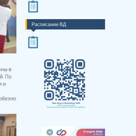
Расписание ВД
аны в
й. По
я и
юбезно