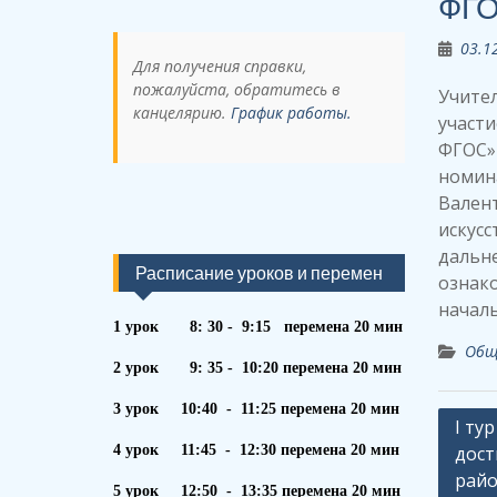
ФГ
03.1
Для получения справки,
пожалуйста, обратитесь в
Учител
канцелярию.
График работы.
участи
ФГОС» 
номин
Вален
искусс
дальн
Расписание уроков и перемен
ознако
началь
1 урок 8: 30 - 9:15 перемена 20 мин
Общ
2 урок 9: 35 - 10:20 перемена 20 мин
3 урок 10:40 - 11:25 перемена 20 мин
Навиг
I ту
4 урок 11:45 - 12:30 перемена 20 мин
дост
по
рай
запи
5 урок 12:50 - 13:35 перемена 20 мин