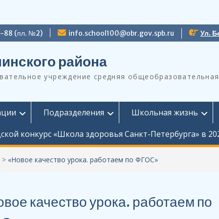
9-88 (пл. №2)
info.school100@obr.gov.spb.ru
Ул. Б
инского района
ательное учреждение средняя общеобразовательная
ации
Подразделения
Школьная жизнь
ской конкурс «Школа здоровья Санкт-Петербурга» в 20
>
«Новое качество урока. работаем по ФГОС»
вое качество урока. работаем по