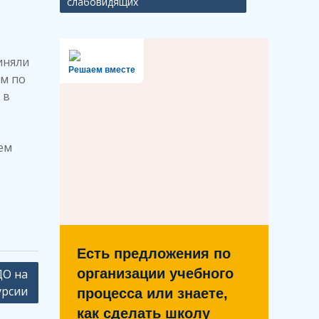
слабовидящих
иняли
Решаем вместе
ем по
 в
ем
Есть предложения по
организации учебного
ДО на
урсии
процесса или знаете,
как сделать школу