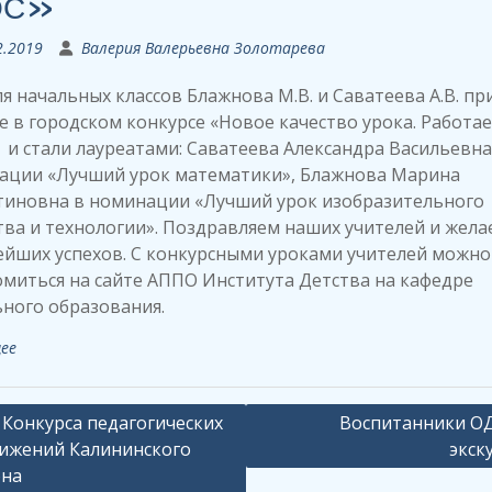
ОС»
2.2019
Валерия Валерьевна Золотарева
я начальных классов Блажнова М.В. и Саватеева А.В. пр
е в городском конкурсе «Новое качество урока. Работа
и стали лауреатами: Саватеева Александра Васильевна
ации «Лучший урок математики», Блажнова Марина
тиновна в номинации «Лучший урок изобразительного
тва и технологии». Поздравляем наших учителей и жела
ейших успехов. С конкурсными уроками учителей можно
миться на сайте АППО Института Детства на кафедре
ного образования.
ее
ация
р Конкурса педагогических
Воспитанники О
ижений Калининского
экск
она
сям