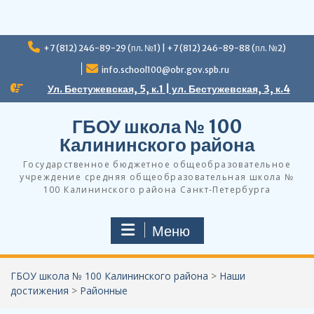
Перейти
+7 (812) 246-89-29 (пл. №1) | +7 (812) 246-89-88 (пл. №2)
к
содержимому
info.school100@obr.gov.spb.ru
Ул. Бестужевская, 5, к.1 | ул. Бестужевская, 3, к.4
ГБОУ школа № 100
Калининского района
Государственное бюджетное общеобразовательное
учреждение средняя общеобразовательная школа №
100 Калининского района Санкт-Петербурга
Меню
ГБОУ школа № 100 Калининского района
>
Наши
достижения
>
Районные