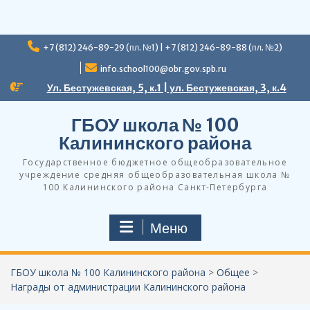
Перейти
+7 (812) 246-89-29 (пл. №1) | +7 (812) 246-89-88 (пл. №2)
к
содержимому
info.school100@obr.gov.spb.ru
Ул. Бестужевская, 5, к.1 | ул. Бестужевская, 3, к.4
ГБОУ школа № 100
Калининского района
Государственное бюджетное общеобразовательное
учреждение средняя общеобразовательная школа №
100 Калининского района Санкт-Петербурга
Меню
ГБОУ школа № 100 Калининского района
>
Общее
>
Награды от администрации Калининского района