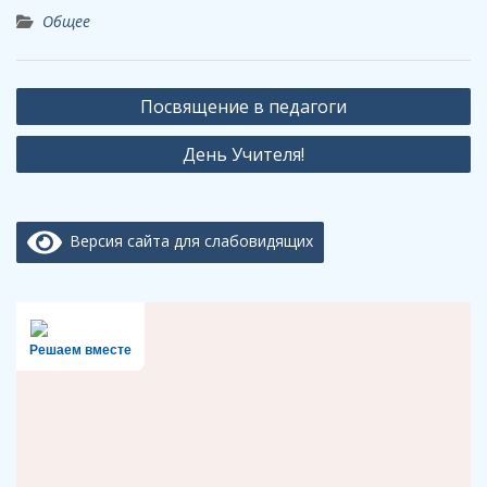
Общее
Навигация
Посвящение в педагоги
по
День Учителя!
записям
Версия сайта для слабовидящих
Решаем вместе