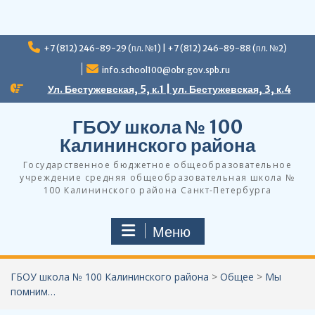
Перейти
+7 (812) 246-89-29 (пл. №1) | +7 (812) 246-89-88 (пл. №2)
к
содержимому
info.school100@obr.gov.spb.ru
Ул. Бестужевская, 5, к.1 | ул. Бестужевская, 3, к.4
ГБОУ школа № 100
Калининского района
Государственное бюджетное общеобразовательное
учреждение средняя общеобразовательная школа №
100 Калининского района Санкт-Петербурга
Меню
ГБОУ школа № 100 Калининского района
>
Общее
>
Мы
помним…