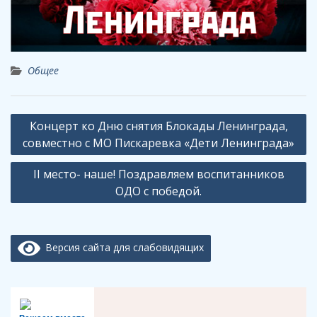
Общее
Навигация
Концерт ко Дню снятия Блокады Ленинграда,
по
совместно с МО Пискаревка «Дети Ленинграда»
записям
II место- наше! Поздравляем воспитанников
ОДО с победой.
Версия сайта для слабовидящих