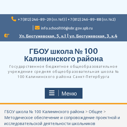
Перейти
+7 (812) 246-89-29 (пл. №1) | +7 (812) 246-89-88 (пл. №2)
к
содержимому
info.school100@obr.gov.spb.ru
Ул. Бестужевская, 5, к.1 | ул. Бестужевская, 3, к.4
ГБОУ школа № 100
Калининского района
Государственное бюджетное общеобразовательное
учреждение средняя общеобразовательная школа №
100 Калининского района Санкт-Петербурга
Меню
ГБОУ школа № 100 Калининского района
>
Общее
>
Методическое обеспечение и сопровождение проектной и
исследовательской деятельности школьников