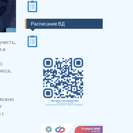
Расписание ВД
учесть,
я и
о
есса,
 можно
т
 с