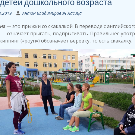
 детей дошкольного возраста
8.2019
Антон Владимирович Ласица
нг
— это прыжки со скакалкой. В переводе с английског
 — означает прыгать, подпрыгивать. Правильнее упот
киппинг («роуп») обозначает веревку, то есть скакалку.