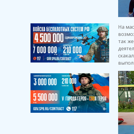
На мас
возмож
так же
деятел
скакал
выпол