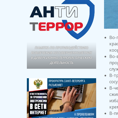
Во-
кра
ПАМЯТКА ПО ПРОТИВОДЕЙСТВИЮ
коо
ВОВЛЕЧЕНИЯ НЕСОВЕРШЕННОЛЕТНИХ
Во-
В ДИВЕРСИОННО-ТЕРРОРИСТИЧЕСКУЮ
про
ДЕЯТЕЛЬНОСТЬ
слу
В-т
сос
В-ч
сжи
изба
кре
В-п