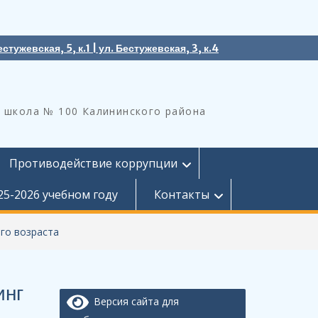
естужевская, 5, к.1 | ул. Бестужевская, 3, к.4
 школа № 100 Калининского района
Противодействие коррупции
25-2026 учебном году
Контакты
го возраста
инг
Версия сайта для