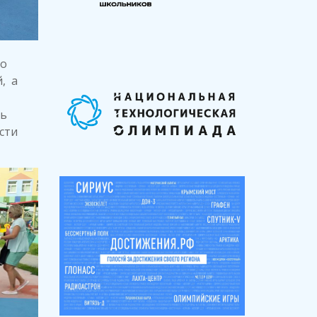
го
, а
ть
ости