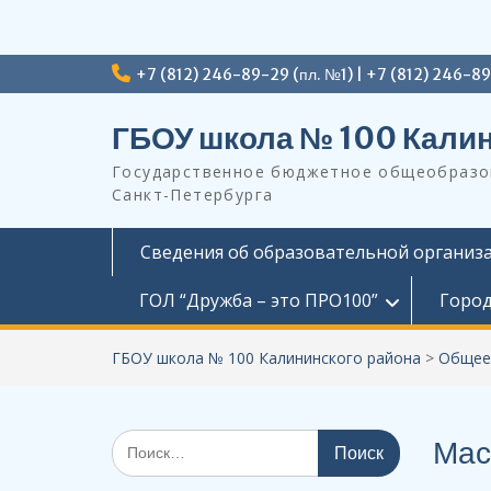
Перейти
+7 (812) 246-89-29 (пл. №1) | +7 (812) 246-8
к
содержимому
ГБОУ школа № 100 Калин
Государственное бюджетное общеобразов
Санкт-Петербурга
Сведения об образовательной организ
ГОЛ “Дружба – это ПРО100”
Город
ГБОУ школа № 100 Калининского района
>
Общее
Поиск
Мас
по: