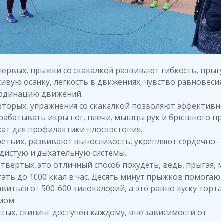
первых, прыжки со скакалкой развивают гибкость, прыг
сивую осанку, легкость в движениях, чувство равновеси
рдинацию движений.
вторых, упражнения со скакалкой позволяют эффективн
рабатывать икры ног, плечи, мышцы рук и брюшного пр
жат для профилактики плоскостопия.
ретьих, развивают выносливость, укрепляют сердечно-
удистую и дыхательную системы.
етвертых, это отличный способ похудеть, ведь, прыгая,
гать до 1000 ккал в час. Десять минут прыжков помогаю
виться от 500-600 килокалорий, а это равно куску торта
мом.
ятых, скипинг доступен каждому, вне зависимости от