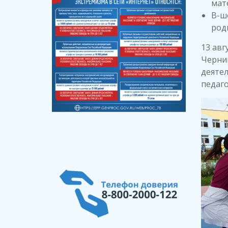
мате
В-ш
род
13 авг
Черни
деятел
педаго