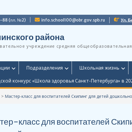
9-88 (пл. №2)
info.school100@obr.gov.spb.ru
Ул. Б
инского района
ательное учреждение средняя общеобразовательная
ации
Подразделения
Школьная жизнь
ской конкурс «Школа здоровья Санкт-Петербурга» в 20
>
Мастер-класс для воспитателей Скипинг для детей дошкольно
тер-класс для воспитателей Скип