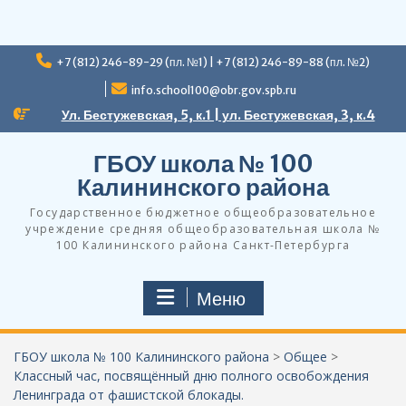
Перейти
+7 (812) 246-89-29 (пл. №1) | +7 (812) 246-89-88 (пл. №2)
к
содержимому
info.school100@obr.gov.spb.ru
Ул. Бестужевская, 5, к.1 | ул. Бестужевская, 3, к.4
ГБОУ школа № 100
Калининского района
Государственное бюджетное общеобразовательное
учреждение средняя общеобразовательная школа №
100 Калининского района Санкт-Петербурга
Меню
ГБОУ школа № 100 Калининского района
>
Общее
>
Классный час, посвящённый дню полного освобождения
Ленинграда от фашистской блокады.