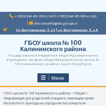
Перейти
+7 (812) 246-89-29 (пл. №1) | +7 (812) 246-89-88 (пл. №2)
к
содержимому
info.school100@obr.gov.spb.ru
Ул. Бестужевская, 5, к.1 | ул. Бестужевская, 3, к.4
ГБОУ школа № 100
Калининского района
Государственное бюджетное общеобразовательное
учреждение средняя общеобразовательная школа №
100 Калининского района Санкт-Петербурга
Меню
ГБОУ школа № 100 Калининского района
>
Общее
>
Информация для родителей учащихся, имеющим право
бесплатного проезда на городском пассажирском