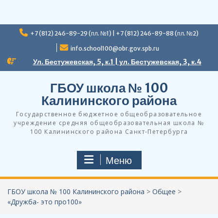
Перейти
+7 (812) 246-89-29 (пл. №1) | +7 (812) 246-89-88 (пл. №2)
к
содержимому
info.school100@obr.gov.spb.ru
Ул. Бестужевская, 5, к.1 | ул. Бестужевская, 3, к.4
ГБОУ школа № 100
Калининского района
Государственное бюджетное общеобразовательное
учреждение средняя общеобразовательная школа №
100 Калининского района Санкт-Петербурга
Меню
ГБОУ школа № 100 Калининского района
>
Общее
>
«Дружба- это про100»