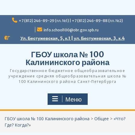
Перейти
+7 (812) 246-89-29 (пл. №1) | +7 (812) 246-89-88 (пл. №2)
к
содержимому
info.school100@obr.gov.spb.ru
Ул. Бестужевская, 5, к.1 | ул. Бестужевская, 3, к.4
ГБОУ школа № 100
Калининского района
Государственное бюджетное общеобразовательное
учреждение средняя общеобразовательная школа №
100 Калининского района Санкт-Петербурга
Меню
ГБОУ школа № 100 Калининского района
>
Общее
>
«Что?
Где? Когда?»