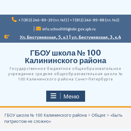
Перейти
+7 (812) 246-89-29 (пл. №1) | +7 (812) 246-89-88 (пл. №2)
к
содержимому
info.school100@obr.gov.spb.ru
Ул. Бестужевская, 5, к.1 | ул. Бестужевская, 3, к.4
ГБОУ школа № 100
Калининского района
Государственное бюджетное общеобразовательное
учреждение средняя общеобразовательная школа №
100 Калининского района Санкт-Петербурга
Меню
ГБОУ школа № 100 Калининского района
>
Общее
>
«Быть
патриотом не сложно»