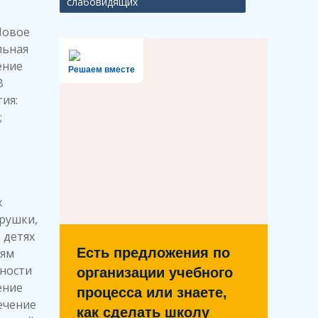
слабовидящих
Новое
льная
ение
Решаем вместе
В
ия:
;
х
грушки,
 детях
Есть предложения по
ьям
ности
организации учебного
ение
процесса или знаете,
ечение
как сделать школу