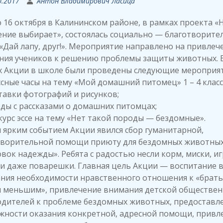
0.2017
Антон Владимирович Ласица
о 16 октября в Калининском районе, в рамках проекта «
ние выбирает», состоялась социально — благотворите
«Дай лапу, друг!». Мероприятие направлено на привлеч
ния учеников к решению проблемы защиты животных. 
х Акции в школе были проведены следующие мероприят
сные часы на тему «Мой домашний питомец» 1 – 4 класс
авки фотографий и рисунков;
ды с рассказами о домашних питомцах;
урс эссе на тему «Нет такой породы — бездомные».
ярким событием Акции явился сбор гуманитарной,
творительной помощи приюту для бездомных животны
вок надежды». Ребята с радостью несли корм, миски, и
и даже поварешки. Главная цель Акции — воспитание в
ания необходимости нравственного отношения к «брат
 меньшим», привлечение внимания детской обществен
одителей к проблеме бездомных животных, предоставл
жности оказания конкретной, адресной помощи, привл