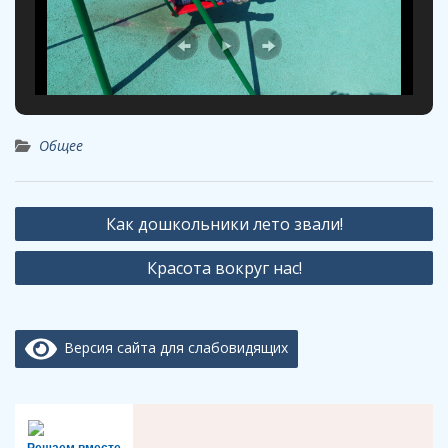
Общее
Навигация
Как дошкольники лето звали!
по
Красота вокруг нас!
записям
Версия сайта для слабовидящих