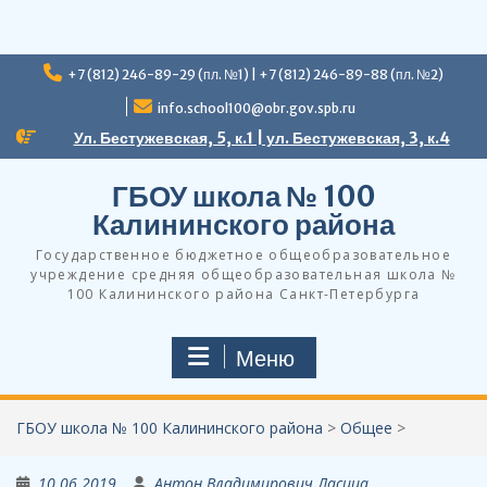
Перейти
+7 (812) 246-89-29 (пл. №1) | +7 (812) 246-89-88 (пл. №2)
к
содержимому
info.school100@obr.gov.spb.ru
Ул. Бестужевская, 5, к.1 | ул. Бестужевская, 3, к.4
ГБОУ школа № 100
Калининского района
Государственное бюджетное общеобразовательное
учреждение средняя общеобразовательная школа №
100 Калининского района Санкт-Петербурга
Меню
ГБОУ школа № 100 Калининского района
>
Общее
>
10.06.2019
Антон Владимирович Ласица