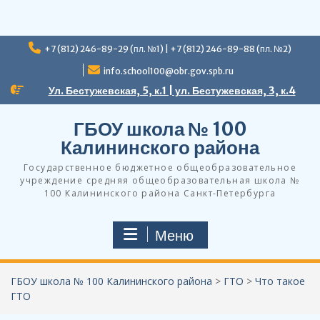
Перейти
+7 (812) 246-89-29 (пл. №1) | +7 (812) 246-89-88 (пл. №2)
к
содержимому
info.school100@obr.gov.spb.ru
Ул. Бестужевская, 5, к.1 | ул. Бестужевская, 3, к.4
ГБОУ школа № 100
Калининского района
Государственное бюджетное общеобразовательное
учреждение средняя общеобразовательная школа №
100 Калининского района Санкт-Петербурга
Меню
ГБОУ школа № 100 Калининского района
>
ГТО
>
Что такое
ГТО