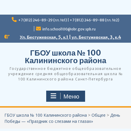
Перейти
+7 (812) 246-89-29 (пл. №1) | +7 (812) 246-89-88 (пл. №2)
к
содержимому
info.school100@obr.gov.spb.ru
Ул. Бестужевская, 5, к.1 | ул. Бестужевская, 3, к.4
ГБОУ школа № 100
Калининского района
Государственное бюджетное общеобразовательное
учреждение средняя общеобразовательная школа №
100 Калининского района Санкт-Петербурга
Меню
ГБОУ школа № 100 Калининского района
>
Общее
>
День
Победы — «Праздник со слезами на глазах»