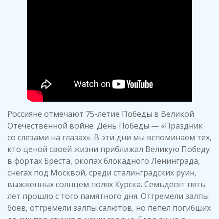
Россияне отмечают 75-летие Победы в Великой
Отечественной войне. День Победы — «Праздник
со слезами на глазах». В эти дни мы вспоминаем тех,
кто ценой своей жизни приближал Великую Победу
в фортах Бреста, окопах блокадного Ленинграда,
снегах под Москвой, среди сталинградских руин,
выжженных солнцем полях Курска. Семьдесят пять
лет прошло с того памятного дня. Отгремели залпы
боев, отгремели залпы салютов, но пепел погибших