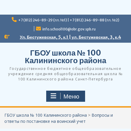
Перейти
+7 (812) 246-89-29 (пл. №1) | +7 (812) 246-89-88 (пл. №2)
к
содержимому
info.school100@obr.gov.spb.ru
Ул. Бестужевская, 5, к.1 | ул. Бестужевская, 3, к.4
ГБОУ школа № 100
Калининского района
Государственное бюджетное общеобразовательное
учреждение средняя общеобразовательная школа №
100 Калининского района Санкт-Петербурга
Меню
ГБОУ школа № 100 Калининского района
>
Вопросы и
ответы по постановке на воинский учет